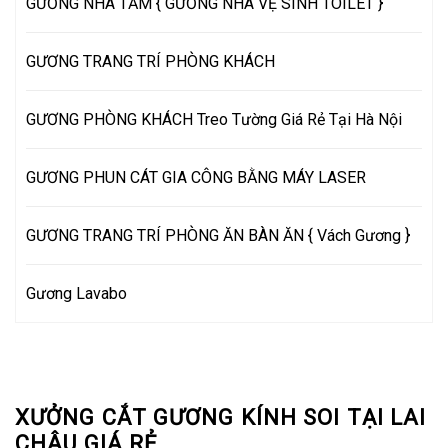
GƯƠNG NHÀ TẮM { GƯƠNG NHÀ VỆ SINH TOILET }
GƯƠNG TRANG TRÍ PHÒNG KHÁCH
GƯƠNG PHÒNG KHÁCH Treo Tường Giá Rẻ Tại Hà Nội
GƯƠNG PHUN CÁT GIA CÔNG BẰNG MÁY LASER
GƯƠNG TRANG TRÍ PHÒNG ĂN BÀN ĂN { Vách Gương }
Gương Lavabo
XƯỞNG CẮT GƯƠNG KÍNH SOI TẠI LAI
CHÂU GIÁ RẺ