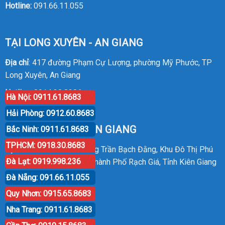
Hotline:
091.66.11.055
TẠI LONG XUYÊN - AN GIANG
Địa chỉ
: 417 đường Phạm Cự Lượng, phường Mỹ Phước, TP
Long Xuyên, An Giang
Hotline
:
0914.20.8386
Hà Nội: 0911.61.8683
Hải Phòng: 0912.60.8683
TẠI RẠCH GIÁ - KIÊN GIANG
Bắc Ninh: 0911.61.8683
TPHCM: 0918.30.8683
Địa chỉ
: P30 Căn 07 Đường Trần Bạch Đằng, Khu Đô Thị Phú
Đà Lạt: 0919.998.236
Cường, Phường An Hòa, Thành Phố Rạch Giá, Tỉnh Kiên Giang
Đà Nẵng: 091.66.11.055
Hotline
:
0914.20.8386
Quy Nhơn: 0915.65.8683
Nha Trang: 0911.61.8683