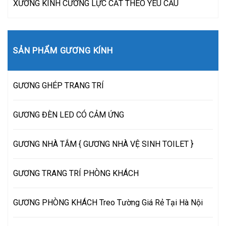
XƯỞNG KÍNH CƯỜNG LỰC CẮT THEO YÊU CẦU
SẢN PHẨM GƯƠNG KÍNH
GƯƠNG GHÉP TRANG TRÍ
GƯƠNG ĐÈN LED CÓ CẢM ỨNG
GƯƠNG NHÀ TẮM { GƯƠNG NHÀ VỆ SINH TOILET }
GƯƠNG TRANG TRÍ PHÒNG KHÁCH
GƯƠNG PHÒNG KHÁCH Treo Tường Giá Rẻ Tại Hà Nội