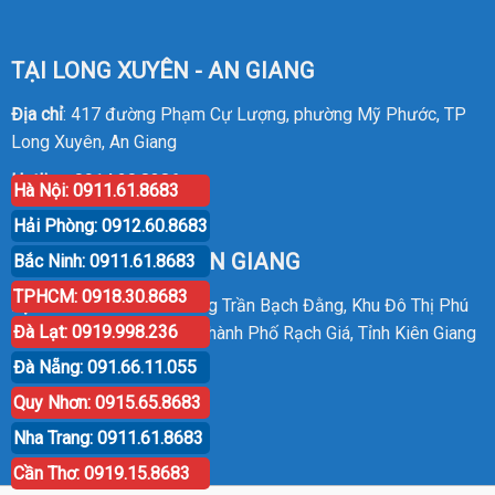
TẠI LONG XUYÊN - AN GIANG
Địa chỉ
: 417 đường Phạm Cự Lượng, phường Mỹ Phước, TP
Long Xuyên, An Giang
Hotline
:
0914.20.8386
Hà Nội: 0911.61.8683
Hải Phòng: 0912.60.8683
TẠI RẠCH GIÁ - KIÊN GIANG
Bắc Ninh: 0911.61.8683
TPHCM: 0918.30.8683
Địa chỉ
: P30 Căn 07 Đường Trần Bạch Đằng, Khu Đô Thị Phú
Đà Lạt: 0919.998.236
Cường, Phường An Hòa, Thành Phố Rạch Giá, Tỉnh Kiên Giang
Đà Nẵng: 091.66.11.055
Hotline
:
0914.20.8386
Quy Nhơn: 0915.65.8683
Nha Trang: 0911.61.8683
Cần Thơ: 0919.15.8683