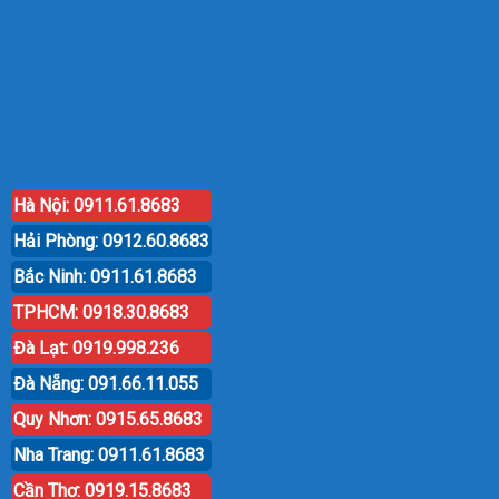
Hà Nội: 0911.61.8683
Hải Phòng: 0912.60.8683
Bắc Ninh: 0911.61.8683
TPHCM: 0918.30.8683
Đà Lạt: 0919.998.236
Đà Nẵng: 091.66.11.055
Quy Nhơn: 0915.65.8683
Nha Trang: 0911.61.8683
Cần Thơ: 0919.15.8683