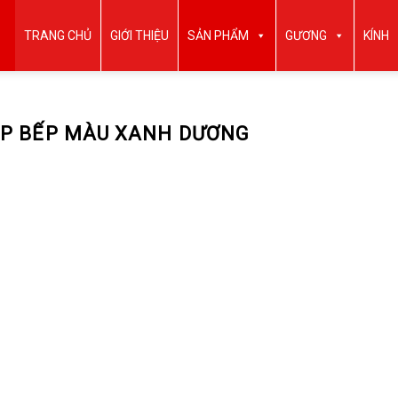
TRANG CHỦ
GIỚI THIỆU
SẢN PHẨM
GƯƠNG
KÍNH
ỐP BẾP MÀU XANH DƯƠNG