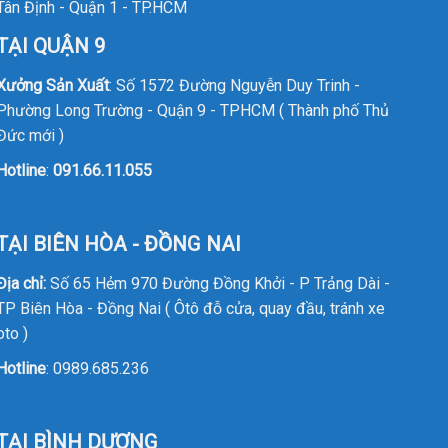
Tân Định - Quận 1 - TP.HCM
TẠI QUẬN 9
Xưởng Sản Xuất
: Số 1572 Đường Nguyễn Duy Trinh -
Phường Long Trường - Quận 9 - TPHCM ( Thành phố Thủ
Đức mới )
Hotline
:
091.66.11.055
TẠI BIÊN HÒA - ĐỒNG NAI
Địa chỉ:
Số 65 Hẻm 970 Đường Đồng Khởi - P Trảng Dài -
TP Biên Hòa - Đồng Nai ( Ôtô đỗ cửa, quay đầu, tránh xe
oto )
Hotline
:
0989.685.236
TẠI BÌNH DƯƠNG