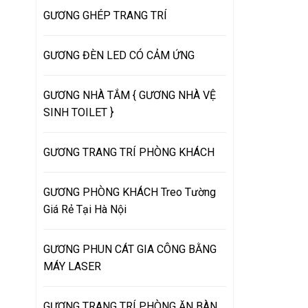
GƯƠNG GHÉP TRANG TRÍ
GƯƠNG ĐÈN LED CÓ CẢM ỨNG
GƯƠNG NHÀ TẮM { GƯƠNG NHÀ VỆ
SINH TOILET }
GƯƠNG TRANG TRÍ PHÒNG KHÁCH
GƯƠNG PHÒNG KHÁCH Treo Tường
Giá Rẻ Tại Hà Nội
GƯƠNG PHUN CÁT GIA CÔNG BẰNG
MÁY LASER
GƯƠNG TRANG TRÍ PHÒNG ĂN BÀN