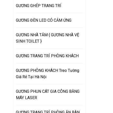
GƯƠNG GHÉP TRANG TRÍ
GƯƠNG ĐÈN LED CÓ CẢM ỨNG
GƯƠNG NHÀ TẮM { GƯƠNG NHÀ VỆ
SINH TOILET }
GƯƠNG TRANG TRÍ PHÒNG KHÁCH
GƯƠNG PHÒNG KHÁCH Treo Tường
Giá Rẻ Tại Hà Nội
GƯƠNG PHUN CÁT GIA CÔNG BẰNG
MÁY LASER
GƯƠNG TRANG TRÍ PHÒNG ĂN BÀN