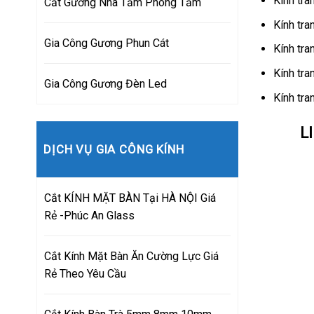
Kính tra
Cắt Gương Nhà Tắm Phòng Tắm
Kính tra
Gia Công Gương Phun Cát
Kính tra
Kính tra
Gia Công Gương Đèn Led
Kính tra
L
DỊCH VỤ GIA CÔNG KÍNH
Cắt KÍNH MẶT BÀN Tại HÀ NỘI Giá
Rẻ -Phúc An Glass
Cắt Kính Mặt Bàn Ăn Cường Lực Giá
Rẻ Theo Yêu Cầu