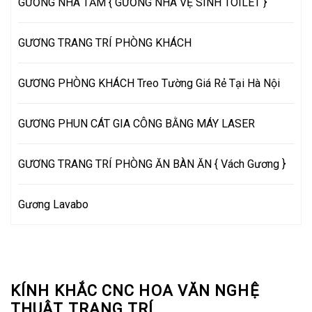
GƯƠNG NHÀ TẮM { GƯƠNG NHÀ VỆ SINH TOILET }
GƯƠNG TRANG TRÍ PHÒNG KHÁCH
GƯƠNG PHÒNG KHÁCH Treo Tường Giá Rẻ Tại Hà Nội
GƯƠNG PHUN CÁT GIA CÔNG BẰNG MÁY LASER
GƯƠNG TRANG TRÍ PHÒNG ĂN BÀN ĂN { Vách Gương }
Gương Lavabo
KÍNH KHẮC CNC HOA VĂN NGHỆ
THUẬT TRANG TRÍ