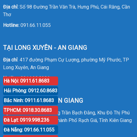
Địa chỉ:
Số 98 Đường Trần Văn Trà, Hưng Phú, Cái Răng, Cần
Thơ
Hotline:
091.66.11.055
TẠI LONG XUYÊN - AN GIANG
Địa chỉ
: 417 đường Phạm Cự Lượng, phường Mỹ Phước, TP
Long Xuyên, An Giang
Hotline
:
0914.20.8386
Hà Nội: 0911.61.8683
Hải Phòng: 0912.60.8683
TẠI RẠCH GIÁ - KIÊN GIANG
Bắc Ninh: 0911.61.8683
TPHCM: 0918.30.8683
Địa chỉ
: P30 Căn 07 Đường Trần Bạch Đằng, Khu Đô Thị Phú
Đà Lạt: 0919.998.236
Cường, Phường An Hòa, Thành Phố Rạch Giá, Tỉnh Kiên Giang
Đà Nẵng: 091.66.11.055
Hotline
:
0914.20.8386