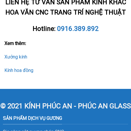
LIÊN HỆ TƯ VẤN SẢN PHẨM KÍNH KHẮC
HOA VĂN CNC TRANG TRÍ NGHỆ THUẬT
Hotline:
0916.389.892
Xem thêm:
Xưởng kính
Kính hoa đồng
© 2021 KÍNH PHÚC AN - PHÚC AN GLASS
SẢN PHẨM DỊCH VỤ GƯƠNG