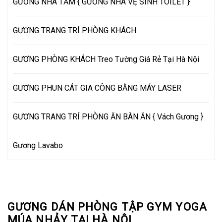
GƯƠNG NHÀ TẮM { GƯƠNG NHÀ VỆ SINH TOILET }
GƯƠNG TRANG TRÍ PHÒNG KHÁCH
GƯƠNG PHÒNG KHÁCH Treo Tường Giá Rẻ Tại Hà Nội
GƯƠNG PHUN CÁT GIA CÔNG BẰNG MÁY LASER
GƯƠNG TRANG TRÍ PHÒNG ĂN BÀN ĂN { Vách Gương }
Gương Lavabo
GƯƠNG DÁN PHÒNG TẬP GYM YOGA
MÚA NHẢY TẠI HÀ NỘI