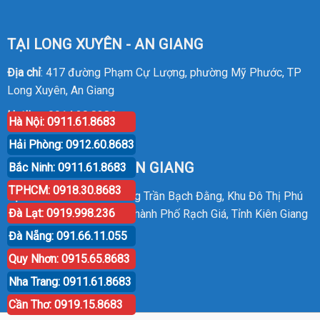
TẠI LONG XUYÊN - AN GIANG
Địa chỉ
: 417 đường Phạm Cự Lượng, phường Mỹ Phước, TP
Long Xuyên, An Giang
Hotline
:
0914.20.8386
Hà Nội: 0911.61.8683
Hải Phòng: 0912.60.8683
TẠI RẠCH GIÁ - KIÊN GIANG
Bắc Ninh: 0911.61.8683
TPHCM: 0918.30.8683
Địa chỉ
: P30 Căn 07 Đường Trần Bạch Đằng, Khu Đô Thị Phú
Đà Lạt: 0919.998.236
Cường, Phường An Hòa, Thành Phố Rạch Giá, Tỉnh Kiên Giang
Đà Nẵng: 091.66.11.055
Hotline
:
0914.20.8386
Quy Nhơn: 0915.65.8683
Nha Trang: 0911.61.8683
Cần Thơ: 0919.15.8683