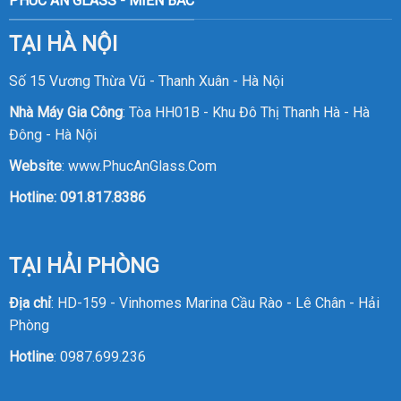
PHÚC AN GLASS - MIỀN BẮC
TẠI HÀ NỘI
Số 15 Vương Thừa Vũ - Thanh Xuân - Hà Nội
Nhà Máy Gia Công
: Tòa HH01B - Khu Đô Thị Thanh Hà - Hà
Đông - Hà Nội
Website
:
www.PhucAnGlass.Com
Hotline:
091.817.8386
TẠI HẢI PHÒNG
Địa chỉ
: HD-159 - Vinhomes Marina Cầu Rào - Lê Chân - Hải
Phòng
Hotline
:
0987.699.236