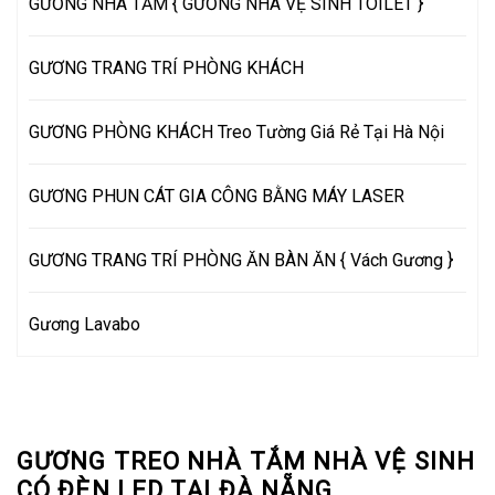
GƯƠNG NHÀ TẮM { GƯƠNG NHÀ VỆ SINH TOILET }
GƯƠNG TRANG TRÍ PHÒNG KHÁCH
GƯƠNG PHÒNG KHÁCH Treo Tường Giá Rẻ Tại Hà Nội
GƯƠNG PHUN CÁT GIA CÔNG BẰNG MÁY LASER
GƯƠNG TRANG TRÍ PHÒNG ĂN BÀN ĂN { Vách Gương }
Gương Lavabo
GƯƠNG TREO NHÀ TẮM NHÀ VỆ SINH
CÓ ĐÈN LED TẠI ĐÀ NẴNG