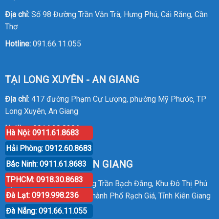
Địa chỉ:
Số 98 Đường Trần Văn Trà, Hưng Phú, Cái Răng, Cần
Thơ
Hotline:
091.66.11.055
TẠI LONG XUYÊN - AN GIANG
Địa chỉ
: 417 đường Phạm Cự Lượng, phường Mỹ Phước, TP
Long Xuyên, An Giang
Hotline
:
0914.20.8386
Hà Nội: 0911.61.8683
Hải Phòng: 0912.60.8683
TẠI RẠCH GIÁ - KIÊN GIANG
Bắc Ninh: 0911.61.8683
TPHCM: 0918.30.8683
Địa chỉ
: P30 Căn 07 Đường Trần Bạch Đằng, Khu Đô Thị Phú
Đà Lạt: 0919.998.236
Cường, Phường An Hòa, Thành Phố Rạch Giá, Tỉnh Kiên Giang
Đà Nẵng: 091.66.11.055
Hotline
:
0914.20.8386