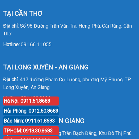
TẠI CẦN THƠ
Địa chỉ:
Số 98 Đường Trần Văn Trà, Hưng Phú, Cái Răng, Cần
Thơ
Hotline:
091.66.11.055
TẠI LONG XUYÊN - AN GIANG
Địa chỉ
: 417 đường Phạm Cự Lượng, phường Mỹ Phước, TP
Long Xuyên, An Giang
Hotline
:
0914.20.8386
Hà Nội: 0911.61.8683
Hải Phòng: 0912.60.8683
TẠI RẠCH GIÁ - KIÊN GIANG
Bắc Ninh: 0911.61.8683
TPHCM: 0918.30.8683
Địa chỉ
: P30 Căn 07 Đường Trần Bạch Đằng, Khu Đô Thị Phú