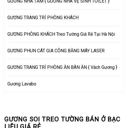
GƯƠNG NHÀ TẮM { GƯƠNG NHÀ VỆ SINH TOILET }
GƯƠNG TRANG TRÍ PHÒNG KHÁCH
GƯƠNG PHÒNG KHÁCH Treo Tường Giá Rẻ Tại Hà Nội
GƯƠNG PHUN CÁT GIA CÔNG BẰNG MÁY LASER
GƯƠNG TRANG TRÍ PHÒNG ĂN BÀN ĂN { Vách Gương }
Gương Lavabo
GƯƠNG SOI TREO TƯỜNG BÁN Ở BẠC
LIỆU GIÁ RẺ