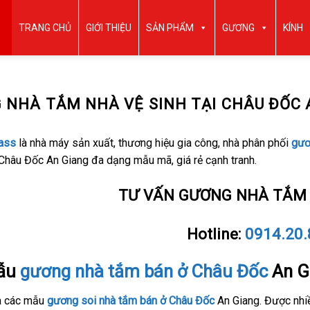
TRANG CHỦ
GIỚI THIỆU
SẢN PHẨM
GƯƠNG
KÍNH
 NHÀ TẮM NHÀ VỆ SINH TẠI CHÂU ĐỐC 
ass
là nhà máy sản xuất, thương hiệu gia công, nhà phân phối
gươ
Châu Đốc An Giang đa dạng mẫu mã, giá rẻ cạnh tranh.
TƯ VẤN GƯƠNG NHÀ TẮM 
Hotline:
0914.20
ẫu
gương nhà tắm bán ở Châu Đốc
An Gi
à các mẫu
gương soi nhà tắm bán ở Châu Đốc
An Giang. Được nhiều