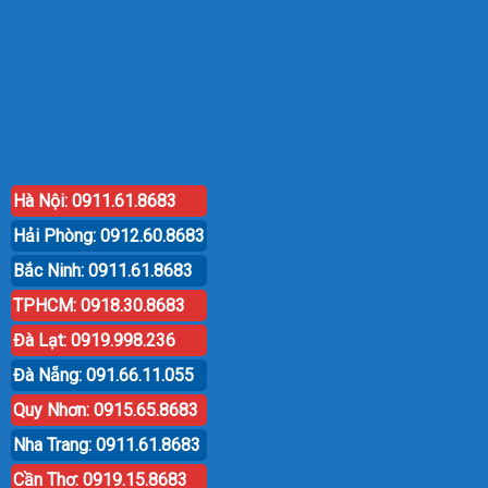
Hà Nội: 0911.61.8683
Hải Phòng: 0912.60.8683
Bắc Ninh: 0911.61.8683
TPHCM: 0918.30.8683
Đà Lạt: 0919.998.236
Đà Nẵng: 091.66.11.055
Quy Nhơn: 0915.65.8683
Nha Trang: 0911.61.8683
Cần Thơ: 0919.15.8683