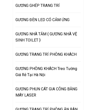
GƯƠNG GHÉP TRANG TRÍ
GƯƠNG ĐÈN LED CÓ CẢM ỨNG
GƯƠNG NHÀ TẮM { GƯƠNG NHÀ VỆ
SINH TOILET }
GƯƠNG TRANG TRÍ PHÒNG KHÁCH
GƯƠNG PHÒNG KHÁCH Treo Tường
Giá Rẻ Tại Hà Nội
GƯƠNG PHUN CÁT GIA CÔNG BẰNG
MÁY LASER
GƯƠNG TRANG TRÍ PHÒNG ĂN BÀN