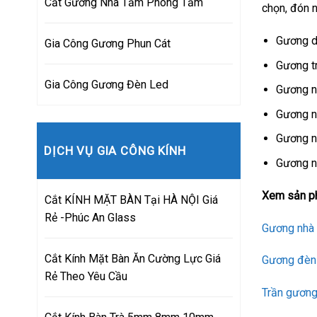
Cắt Gương Nhà Tắm Phòng Tắm
chọn, đón n
Gương d
Gia Công Gương Phun Cát
Gương t
Gia Công Gương Đèn Led
Gương n
Gương n
Gương nh
DỊCH VỤ GIA CÔNG KÍNH
Gương nh
Xem sản ph
Cắt KÍNH MẶT BÀN Tại HÀ NỘI Giá
Rẻ -Phúc An Glass
Gương nhà
Cắt Kính Mặt Bàn Ăn Cường Lực Giá
Gương đèn
Rẻ Theo Yêu Cầu
Trần gươn