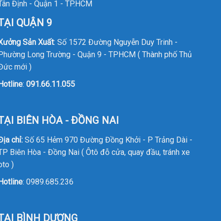
Tân Định - Quận 1 - TP.HCM
TẠI QUẬN 9
Xưởng Sản Xuất
: Số 1572 Đường Nguyễn Duy Trinh -
Phường Long Trường - Quận 9 - TPHCM ( Thành phố Thủ
Đức mới )
Hotline
:
091.66.11.055
TẠI BIÊN HÒA - ĐỒNG NAI
Địa chỉ:
Số 65 Hẻm 970 Đường Đồng Khởi - P Trảng Dài -
TP Biên Hòa - Đồng Nai ( Ôtô đỗ cửa, quay đầu, tránh xe
oto )
Hotline
:
0989.685.236
TẠI BÌNH DƯƠNG