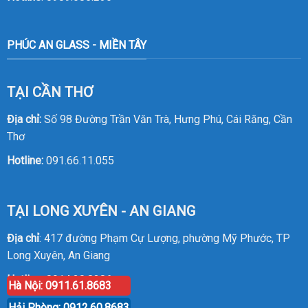
PHÚC AN GLASS - MIỀN TÂY
TẠI CẦN THƠ
Địa chỉ:
Số 98 Đường Trần Văn Trà, Hưng Phú, Cái Răng, Cần
Thơ
Hotline:
091.66.11.055
TẠI LONG XUYÊN - AN GIANG
Địa chỉ
: 417 đường Phạm Cự Lượng, phường Mỹ Phước, TP
Long Xuyên, An Giang
Hotline
:
0914.20.8386
Hà Nội: 0911.61.8683
Hải Phòng: 0912.60.8683