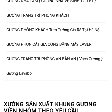
GƯƠNG NHÀ TẮM { GƯƠNG NHÀ VỆ SINH TOILET }
GƯƠNG TRANG TRÍ PHÒNG KHÁCH
GƯƠNG PHÒNG KHÁCH Treo Tường Giá Rẻ Tại Hà Nội
GƯƠNG PHUN CÁT GIA CÔNG BẰNG MÁY LASER
GƯƠNG TRANG TRÍ PHÒNG ĂN BÀN ĂN { Vách Gương }
Gương Lavabo
XƯỞNG SẢN XUẤT KHUNG GƯƠNG
VIỀN NHÔM THEO YÊU CẦU