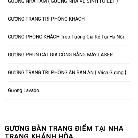
GƯƠNG NHÀ TẮM { GƯƠNG NHÀ VỆ SINH TOILET }
GƯƠNG TRANG TRÍ PHÒNG KHÁCH
GƯƠNG PHÒNG KHÁCH Treo Tường Giá Rẻ Tại Hà Nội
GƯƠNG PHUN CÁT GIA CÔNG BẰNG MÁY LASER
GƯƠNG TRANG TRÍ PHÒNG ĂN BÀN ĂN { Vách Gương }
Gương Lavabo
GƯƠNG BÀN TRANG ĐIỂM TẠI NHA
TRANG KHÁNH HÒA