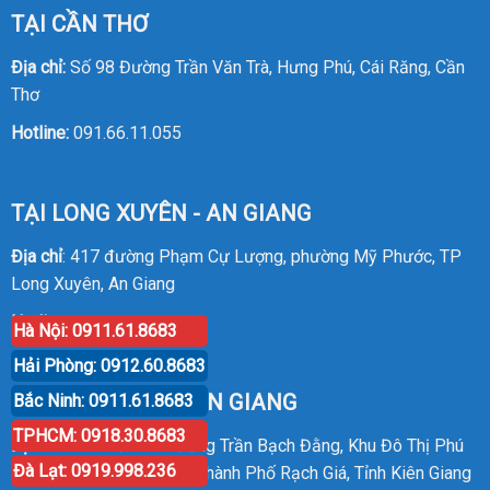
TẠI CẦN THƠ
Địa chỉ:
Số 98 Đường Trần Văn Trà, Hưng Phú, Cái Răng, Cần
Thơ
Hotline:
091.66.11.055
TẠI LONG XUYÊN - AN GIANG
Địa chỉ
: 417 đường Phạm Cự Lượng, phường Mỹ Phước, TP
Long Xuyên, An Giang
Hotline
:
0914.20.8386
Hà Nội: 0911.61.8683
Hải Phòng: 0912.60.8683
TẠI RẠCH GIÁ - KIÊN GIANG
Bắc Ninh: 0911.61.8683
TPHCM: 0918.30.8683
Địa chỉ
: P30 Căn 07 Đường Trần Bạch Đằng, Khu Đô Thị Phú
Đà Lạt: 0919.998.236
Cường, Phường An Hòa, Thành Phố Rạch Giá, Tỉnh Kiên Giang