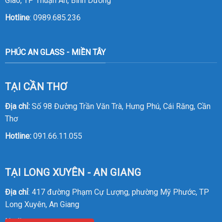
Giao, TP Thuận An, Bình Dương
Hotline
:
0989.685.236
PHÚC AN GLASS - MIỀN TÂY
TẠI CẦN THƠ
Địa chỉ:
Số 98 Đường Trần Văn Trà, Hưng Phú, Cái Răng, Cần
Thơ
Hotline:
091.66.11.055
TẠI LONG XUYÊN - AN GIANG
Địa chỉ
: 417 đường Phạm Cự Lượng, phường Mỹ Phước, TP
Long Xuyên, An Giang
Hotline
:
0914.20.8386