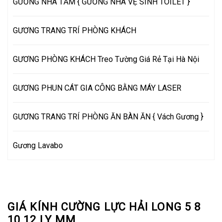
GƯƠNG NHÀ TẮM { GƯƠNG NHÀ VỆ SINH TOILET }
GƯƠNG TRANG TRÍ PHÒNG KHÁCH
GƯƠNG PHÒNG KHÁCH Treo Tường Giá Rẻ Tại Hà Nội
GƯƠNG PHUN CÁT GIA CÔNG BẰNG MÁY LASER
GƯƠNG TRANG TRÍ PHÒNG ĂN BÀN ĂN { Vách Gương }
Gương Lavabo
GIÁ KÍNH CƯỜNG LỰC HẢI LONG 5 8
10 12 LY MM