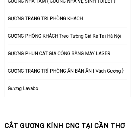
GƯƠNG NHÀ TẮM { GƯƠNG NHÀ VỆ SINH TOILET }
GƯƠNG TRANG TRÍ PHÒNG KHÁCH
GƯƠNG PHÒNG KHÁCH Treo Tường Giá Rẻ Tại Hà Nội
GƯƠNG PHUN CÁT GIA CÔNG BẰNG MÁY LASER
GƯƠNG TRANG TRÍ PHÒNG ĂN BÀN ĂN { Vách Gương }
Gương Lavabo
CẮT GƯƠNG KÍNH CNC TẠI CẦN THƠ