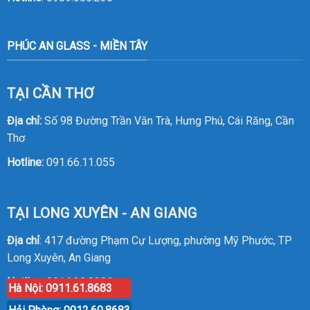
PHÚC AN GLASS - MIỀN TÂY
TẠI CẦN THƠ
Địa chỉ:
Số 98 Đường Trần Văn Trà, Hưng Phú, Cái Răng, Cần
Thơ
Hotline:
091.66.11.055
TẠI LONG XUYÊN - AN GIANG
Địa chỉ
: 417 đường Phạm Cự Lượng, phường Mỹ Phước, TP
Long Xuyên, An Giang
Hotline
:
0914.20.8386
Hà Nội: 0911.61.8683