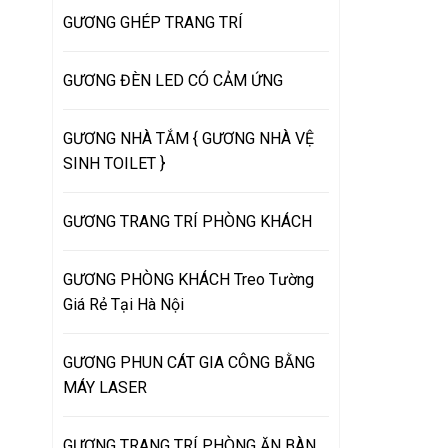
GƯƠNG GHÉP TRANG TRÍ
GƯƠNG ĐÈN LED CÓ CẢM ỨNG
GƯƠNG NHÀ TẮM { GƯƠNG NHÀ VỆ
SINH TOILET }
GƯƠNG TRANG TRÍ PHÒNG KHÁCH
GƯƠNG PHÒNG KHÁCH Treo Tường
Giá Rẻ Tại Hà Nội
GƯƠNG PHUN CÁT GIA CÔNG BẰNG
MÁY LASER
GƯƠNG TRANG TRÍ PHÒNG ĂN BÀN