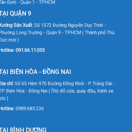
Tân Định - Quận 1 - TP.HCM
TẠI QUẬN 9
Xưởng Sản Xuất
: Số 1572 Đường Nguyễn Duy Trinh -
Phường Long Trường - Quận 9 - TPHCM ( Thành phố Thủ
Đức mới )
Hotline
:
091.66.11.055
TẠI BIÊN HÒA - ĐỒNG NAI
Địa chỉ:
Số 65 Hẻm 970 Đường Đồng Khởi - P Trảng Dài -
TP Biên Hòa - Đồng Nai ( Ôtô đỗ cửa, quay đầu, tránh xe
oto )
Hotline
:
0989.685.236
TẠI BÌNH DƯƠNG