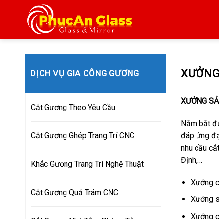
Skip
to
content
XƯỞNG
DỊCH VỤ GIA CÔNG GƯƠNG
XƯỞNG SẢN
Cắt Gương Theo Yêu Cầu
Nắm bắt đư
đáp ứng đạ
Cắt Gương Ghép Trang Trí CNC
nhu cầu cắ
Định,…
Khắc Gương Trang Trí Nghệ Thuật
Xưởng c
Cắt Gương Quả Trám CNC
Xưởng s
Xưởng c