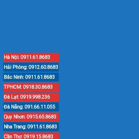
Hà Nội: 0911.61.8683
Hải Phòng: 0912.60.8683
Bắc Ninh: 0911.61.8683
TPHCM: 0918.30.8683
Đà Lạt: 0919.998.236
Đà Nẵng: 091.66.11.055
Quy Nhơn: 0915.65.8683
Nha Trang: 0911.61.8683
Cần Thơ: 0919.15.8683