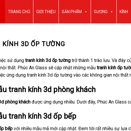
TRANG CHỦ
GIỚI THIỆU
SẢN PHẨM
GƯƠNG
KÍNH
 KÍNH 3D ỐP TƯỜNG
việc sử dụng
tranh kính 3d ốp tường
trở thành 1 trào lưu. Và đây c
 nội thất. Phúc An Glass sẽ cập nhật những mẫu
tranh kính ốp tư
ệc ứng dụng tranh kính 3d ốp tường vào các không gian nội thất 
u tranh kính 3d phòng khách
 3d phòng khách
được ứng dụng nhiều. Dưới đây, Phúc An Glass 
u tranh kính 3d ốp bếp
ốp bếp
với nhiều mẫu mã mới cập nhật. Đem tới rất nhiều sự lựa 