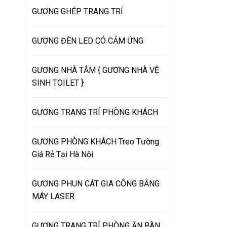
GƯƠNG GHÉP TRANG TRÍ
GƯƠNG ĐÈN LED CÓ CẢM ỨNG
GƯƠNG NHÀ TẮM { GƯƠNG NHÀ VỆ
SINH TOILET }
GƯƠNG TRANG TRÍ PHÒNG KHÁCH
GƯƠNG PHÒNG KHÁCH Treo Tường
Giá Rẻ Tại Hà Nội
GƯƠNG PHUN CÁT GIA CÔNG BẰNG
MÁY LASER
GƯƠNG TRANG TRÍ PHÒNG ĂN BÀN