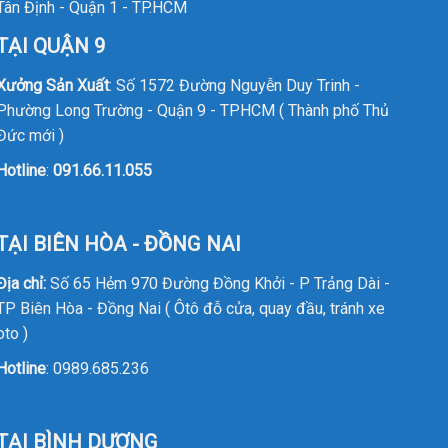
Tân Định - Quận 1 - TP.HCM
TẠI QUẬN 9
Xưởng Sản Xuất
: Số 1572 Đường Nguyễn Duy Trinh -
Phường Long Trường - Quận 9 - TPHCM ( Thành phố Thủ
Đức mới )
Hotline
:
091.66.11.055
TẠI BIÊN HÒA - ĐỒNG NAI
Địa chỉ:
Số 65 Hẻm 970 Đường Đồng Khởi - P Trảng Dài -
TP Biên Hòa - Đồng Nai ( Ôtô đỗ cửa, quay đầu, tránh xe
oto )
Hotline
:
0989.685.236
TẠI BÌNH DƯƠNG