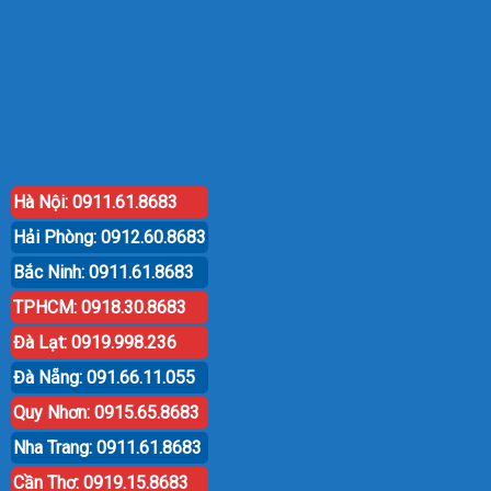
Hà Nội: 0911.61.8683
Hải Phòng: 0912.60.8683
Bắc Ninh: 0911.61.8683
TPHCM: 0918.30.8683
Đà Lạt: 0919.998.236
Đà Nẵng: 091.66.11.055
Quy Nhơn: 0915.65.8683
Nha Trang: 0911.61.8683
Cần Thơ: 0919.15.8683