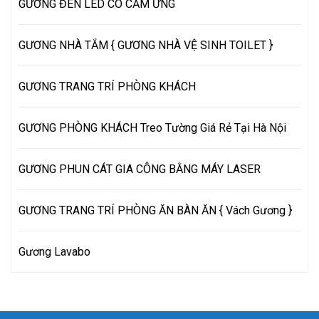
GƯƠNG ĐÈN LED CÓ CẢM ỨNG
GƯƠNG NHÀ TẮM { GƯƠNG NHÀ VỆ SINH TOILET }
GƯƠNG TRANG TRÍ PHÒNG KHÁCH
GƯƠNG PHÒNG KHÁCH Treo Tường Giá Rẻ Tại Hà Nội
GƯƠNG PHUN CÁT GIA CÔNG BẰNG MÁY LASER
GƯƠNG TRANG TRÍ PHÒNG ĂN BÀN ĂN { Vách Gương }
Gương Lavabo