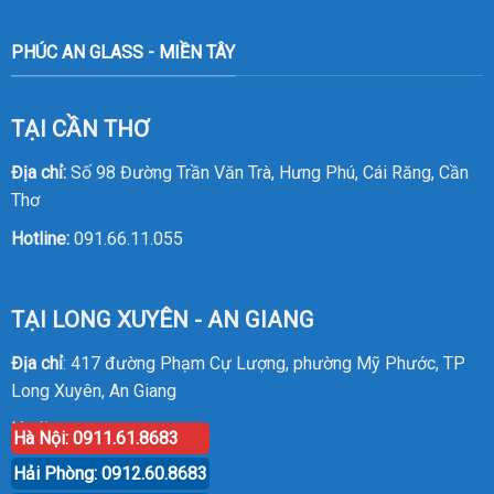
PHÚC AN GLASS - MIỀN TÂY
TẠI CẦN THƠ
Địa chỉ:
Số 98 Đường Trần Văn Trà, Hưng Phú, Cái Răng, Cần
Thơ
Hotline:
091.66.11.055
TẠI LONG XUYÊN - AN GIANG
Địa chỉ
: 417 đường Phạm Cự Lượng, phường Mỹ Phước, TP
Long Xuyên, An Giang
Hotline
:
0914.20.8386
Hà Nội: 0911.61.8683
Hải Phòng: 0912.60.8683