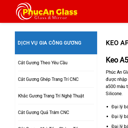
Skip
to
content
KEO AP
DỊCH VỤ GIA CÔNG GƯƠNG
Keo A5
Cắt Gương Theo Yêu Cầu
Phúc An Gla
được nhập 
Cắt Gương Ghép Trang Trí CNC
a500 màu tr
Silicone.
Khắc Gương Trang Trí Nghệ Thuật
Đại lý b
Cắt Gương Quả Trám CNC
Đại lý b
Đại lý b