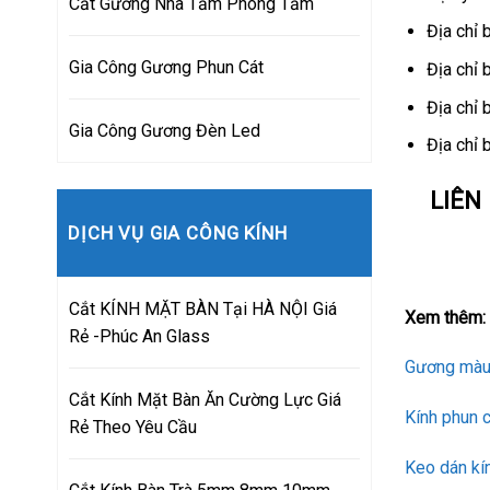
Cắt Gương Nhà Tắm Phòng Tắm
Địa chỉ 
Gia Công Gương Phun Cát
Địa chỉ 
Địa chỉ 
Gia Công Gương Đèn Led
Địa chỉ 
LIÊN
DỊCH VỤ GIA CÔNG KÍNH
Cắt KÍNH MẶT BÀN Tại HÀ NỘI Giá
Xem thêm:
Rẻ -Phúc An Glass
Gương màu 
Cắt Kính Mặt Bàn Ăn Cường Lực Giá
Kính phun c
Rẻ Theo Yêu Cầu
Keo dán kí