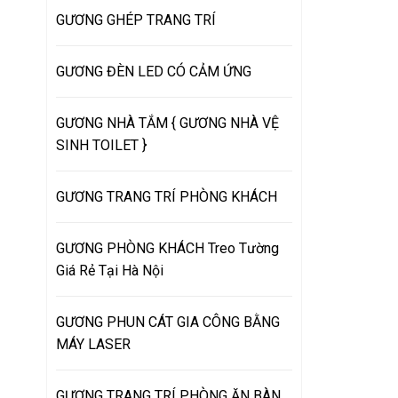
GƯƠNG GHÉP TRANG TRÍ
GƯƠNG ĐÈN LED CÓ CẢM ỨNG
GƯƠNG NHÀ TẮM { GƯƠNG NHÀ VỆ
SINH TOILET }
GƯƠNG TRANG TRÍ PHÒNG KHÁCH
GƯƠNG PHÒNG KHÁCH Treo Tường
Giá Rẻ Tại Hà Nội
GƯƠNG PHUN CÁT GIA CÔNG BẰNG
MÁY LASER
GƯƠNG TRANG TRÍ PHÒNG ĂN BÀN