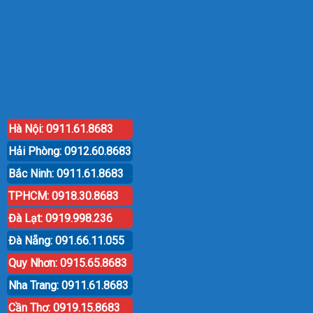
Hà Nội: 0911.61.8683
Hải Phòng: 0912.60.8683
Bắc Ninh: 0911.61.8683
TPHCM: 0918.30.8683
Đà Lạt: 0919.998.236
Đà Nẵng: 091.66.11.055
Quy Nhơn: 0915.65.8683
Nha Trang: 0911.61.8683
Cần Thơ: 0919.15.8683