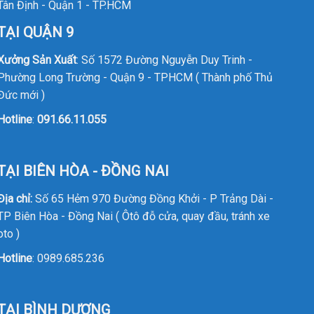
Tân Định - Quận 1 - TP.HCM
TẠI QUẬN 9
Xưởng Sản Xuất
: Số 1572 Đường Nguyễn Duy Trinh -
Phường Long Trường - Quận 9 - TPHCM ( Thành phố Thủ
Đức mới )
Hotline
:
091.66.11.055
TẠI BIÊN HÒA - ĐỒNG NAI
Địa chỉ:
Số 65 Hẻm 970 Đường Đồng Khởi - P Trảng Dài -
TP Biên Hòa - Đồng Nai ( Ôtô đỗ cửa, quay đầu, tránh xe
oto )
Hotline
:
0989.685.236
TẠI BÌNH DƯƠNG