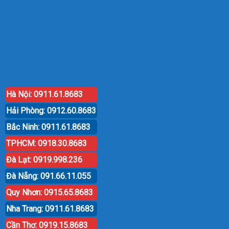
Hà Nội: 0911.61.8683
Hải Phòng: 0912.60.8683
Bắc Ninh: 0911.61.8683
TPHCM: 0918.30.8683
Đà Lạt: 0919.998.236
Đà Nẵng: 091.66.11.055
Quy Nhơn: 0915.65.8683
Nha Trang: 0911.61.8683
Cần Thơ: 0919.15.8683