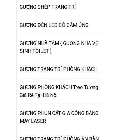
GƯƠNG GHÉP TRANG TRÍ
GƯƠNG ĐÈN LED CÓ CẢM ỨNG
GƯƠNG NHÀ TẮM { GƯƠNG NHÀ VỆ
SINH TOILET }
GƯƠNG TRANG TRÍ PHÒNG KHÁCH
GƯƠNG PHÒNG KHÁCH Treo Tường
Giá Rẻ Tại Hà Nội
GƯƠNG PHUN CÁT GIA CÔNG BẰNG
MÁY LASER
GƯƠNG TRANG TRÍ PHÒNG ĂN BÀN