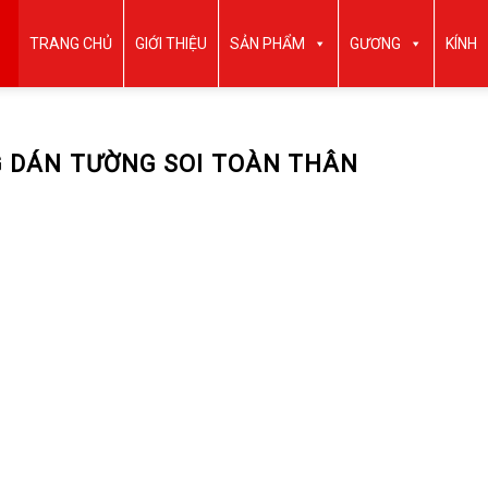
TRANG CHỦ
GIỚI THIỆU
SẢN PHẨM
GƯƠNG
KÍNH
 DÁN TƯỜNG SOI TOÀN THÂN