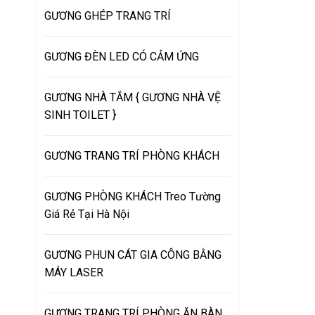
GƯƠNG GHÉP TRANG TRÍ
GƯƠNG ĐÈN LED CÓ CẢM ỨNG
GƯƠNG NHÀ TẮM { GƯƠNG NHÀ VỆ
SINH TOILET }
GƯƠNG TRANG TRÍ PHÒNG KHÁCH
GƯƠNG PHÒNG KHÁCH Treo Tường
Giá Rẻ Tại Hà Nội
GƯƠNG PHUN CÁT GIA CÔNG BẰNG
MÁY LASER
GƯƠNG TRANG TRÍ PHÒNG ĂN BÀN