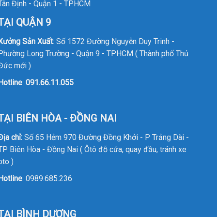
Tân Định - Quận 1 - TP.HCM
TẠI QUẬN 9
Xưởng Sản Xuất
: Số 1572 Đường Nguyễn Duy Trinh -
Phường Long Trường - Quận 9 - TPHCM ( Thành phố Thủ
Đức mới )
Hotline
:
091.66.11.055
TẠI BIÊN HÒA - ĐỒNG NAI
Địa chỉ:
Số 65 Hẻm 970 Đường Đồng Khởi - P Trảng Dài -
TP Biên Hòa - Đồng Nai ( Ôtô đỗ cửa, quay đầu, tránh xe
oto )
Hotline
:
0989.685.236
TẠI BÌNH DƯƠNG