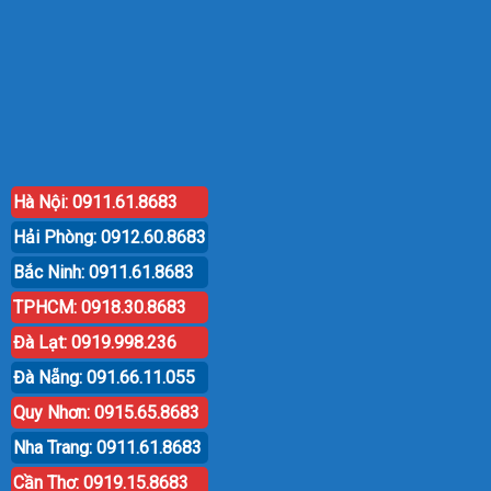
Hà Nội: 0911.61.8683
Hải Phòng: 0912.60.8683
Bắc Ninh: 0911.61.8683
TPHCM: 0918.30.8683
Đà Lạt: 0919.998.236
Đà Nẵng: 091.66.11.055
Quy Nhơn: 0915.65.8683
Nha Trang: 0911.61.8683
Cần Thơ: 0919.15.8683