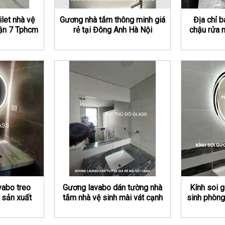
let nhà vệ
Gương nhà tắm thông minh giá
Địa chỉ 
ận 7 Tphcm
rẻ tại Đông Anh Hà Nội
chậu rửa 
abo treo
Gương lavabo dán tường nhà
Kính soi g
 sản xuất
tắm nhà vệ sinh mài vát cạnh
sinh phòn
cầu