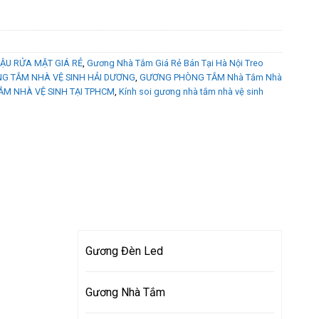
U RỬA MẶT GIÁ RẺ
,
Gương Nhà Tắm Giá Rẻ Bán Tại Hà Nội Treo
G TẮM NHÀ VỆ SINH HẢI DƯƠNG
,
GƯƠNG PHÒNG TẮM Nhà Tắm Nhà
ẮM NHÀ VỆ SINH TẠI TPHCM
,
Kính soi gương nhà tắm nhà vệ sinh
Gương Đèn Led
Gương Nhà Tắm