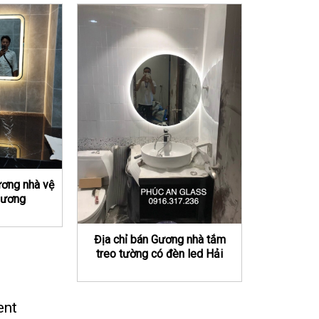
ơng nhà vệ
Dương
Địa chỉ bán Gương nhà tắm
treo tường có đèn led Hải
Dương
ent