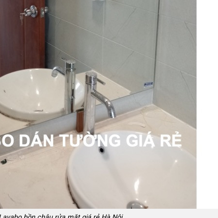
avabo bồn chậu rửa mặt giá rẻ Hà Nội