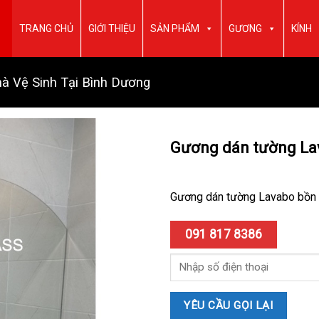
TRANG CHỦ
GIỚI THIỆU
SẢN PHẨM
GƯƠNG
KÍNH
Vệ Sinh Tại Bình Dương
Gương dán tường Lav
Gương dán tường Lavabo bồn c
091 817 8386