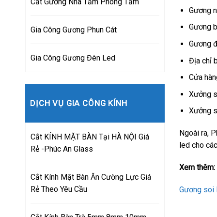
Cắt Gương Nhà Tắm Phòng Tắm
Gương n
Gương b
Gia Công Gương Phun Cát
Gương đ
Gia Công Gương Đèn Led
Địa chỉ 
Cửa hàn
Xưởng sả
DỊCH VỤ GIA CÔNG KÍNH
Xưởng sả
Ngoài ra, 
Cắt KÍNH MẶT BÀN Tại HÀ NỘI Giá
led cho các
Rẻ -Phúc An Glass
Xem thêm:
Cắt Kính Mặt Bàn Ăn Cường Lực Giá
Rẻ Theo Yêu Cầu
Gương soi 