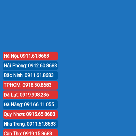
Hà Nội: 0911.61.8683
Hải Phòng: 0912.60.8683
Bắc Ninh: 0911.61.8683
TPHCM: 0918.30.8683
Đà Lạt: 0919.998.236
Đà Nẵng: 091.66.11.055
Quy Nhơn: 0915.65.8683
Nha Trang: 0911.61.8683
Cần Thơ: 0919.15.8683