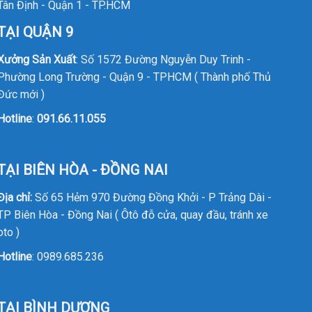
Tân Định - Quận 1 - TP.HCM
TẠI QUẬN 9
Xưởng Sản Xuất
: Số 1572 Đường Nguyễn Duy Trinh -
Phường Long Trường - Quận 9 - TPHCM ( Thành phố Thủ
Đức mới )
Hotline
:
091.66.11.055
TẠI BIÊN HÒA - ĐỒNG NAI
Địa chỉ:
Số 65 Hẻm 970 Đường Đồng Khởi - P Trảng Dài -
TP Biên Hòa - Đồng Nai ( Ôtô đỗ cửa, quay đầu, tránh xe
oto )
Hotline
:
0989.685.236
TẠI BÌNH DƯƠNG