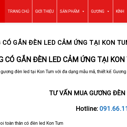
TRANG CHỦ
GIỚI THIỆU
SẢN PHẨM
GƯƠNG
KÍNH
 CÓ GẮN ĐÈN LED CẢM ỨNG TẠI KON T
 CÓ GẮN ĐÈN LED CẢM ỨNG TẠI KON
n gương đèn led tại Kon Tum với đa dạng mẫu mã, thiết kế. Gương
TƯ VẤN MUA GƯƠNG ĐÈN
Hotline:
091.66.1
oi toàn thân có đèn led Kon Tum