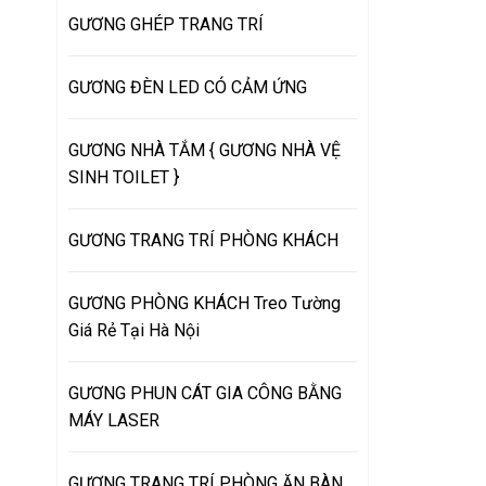
GƯƠNG GHÉP TRANG TRÍ
GƯƠNG ĐÈN LED CÓ CẢM ỨNG
GƯƠNG NHÀ TẮM { GƯƠNG NHÀ VỆ
SINH TOILET }
GƯƠNG TRANG TRÍ PHÒNG KHÁCH
GƯƠNG PHÒNG KHÁCH Treo Tường
Giá Rẻ Tại Hà Nội
GƯƠNG PHUN CÁT GIA CÔNG BẰNG
MÁY LASER
GƯƠNG TRANG TRÍ PHÒNG ĂN BÀN