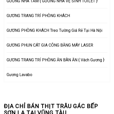
GƯƠNG NHÀ TẮM { GƯƠNG NHÀ VỆ SINH TOILET }
GƯƠNG TRANG TRÍ PHÒNG KHÁCH
GƯƠNG PHÒNG KHÁCH Treo Tường Giá Rẻ Tại Hà Nội
GƯƠNG PHUN CÁT GIA CÔNG BẰNG MÁY LASER
GƯƠNG TRANG TRÍ PHÒNG ĂN BÀN ĂN { Vách Gương }
Gương Lavabo
ĐỊA CHỈ BÁN THỊT TRÂU GÁC BẾP
SƠN LA TẠI VŨNG TÀU