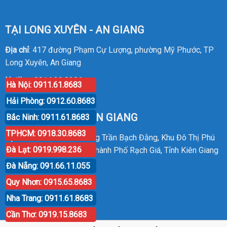
TẠI LONG XUYÊN - AN GIANG
Địa chỉ
: 417 đường Phạm Cự Lượng, phường Mỹ Phước, TP
Long Xuyên, An Giang
Hotline
:
0914.20.8386
Hà Nội: 0911.61.8683
Hải Phòng: 0912.60.8683
TẠI RẠCH GIÁ - KIÊN GIANG
Bắc Ninh: 0911.61.8683
TPHCM: 0918.30.8683
Địa chỉ
: P30 Căn 07 Đường Trần Bạch Đằng, Khu Đô Thị Phú
Đà Lạt: 0919.998.236
Cường, Phường An Hòa, Thành Phố Rạch Giá, Tỉnh Kiên Giang
Đà Nẵng: 091.66.11.055
Hotline
:
0914.20.8386
Quy Nhơn: 0915.65.8683
Nha Trang: 0911.61.8683
Cần Thơ: 0919.15.8683