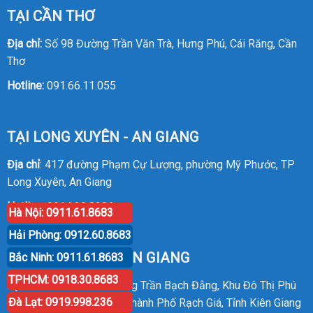
TẠI CẦN THƠ
Địa chỉ:
Số 98 Đường Trần Văn Trà, Hưng Phú, Cái Răng, Cần
Thơ
Hotline:
091.66.11.055
TẠI LONG XUYÊN - AN GIANG
Địa chỉ
: 417 đường Phạm Cự Lượng, phường Mỹ Phước, TP
Long Xuyên, An Giang
Hotline
:
0914.20.8386
Hà Nội: 0911.61.8683
Hải Phòng: 0912.60.8683
TẠI RẠCH GIÁ - KIÊN GIANG
Bắc Ninh: 0911.61.8683
TPHCM: 0918.30.8683
Địa chỉ
: P30 Căn 07 Đường Trần Bạch Đằng, Khu Đô Thị Phú
Đà Lạt: 0919.998.236
Cường, Phường An Hòa, Thành Phố Rạch Giá, Tỉnh Kiên Giang