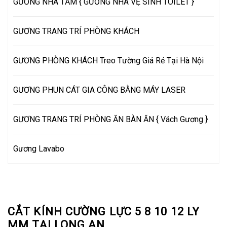
GƯƠNG NHÀ TẮM { GƯƠNG NHÀ VỆ SINH TOILET }
GƯƠNG TRANG TRÍ PHÒNG KHÁCH
GƯƠNG PHÒNG KHÁCH Treo Tường Giá Rẻ Tại Hà Nội
GƯƠNG PHUN CÁT GIA CÔNG BẰNG MÁY LASER
GƯƠNG TRANG TRÍ PHÒNG ĂN BÀN ĂN { Vách Gương }
Gương Lavabo
CẮT KÍNH CƯỜNG LỰC 5 8 10 12 LY
MM TẠI LONG AN