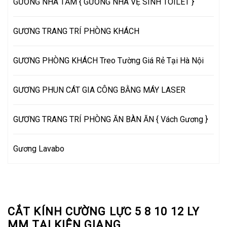
GƯƠNG NHÀ TẮM { GƯƠNG NHÀ VỆ SINH TOILET }
GƯƠNG TRANG TRÍ PHÒNG KHÁCH
GƯƠNG PHÒNG KHÁCH Treo Tường Giá Rẻ Tại Hà Nội
GƯƠNG PHUN CÁT GIA CÔNG BẰNG MÁY LASER
GƯƠNG TRANG TRÍ PHÒNG ĂN BÀN ĂN { Vách Gương }
Gương Lavabo
CẮT KÍNH CƯỜNG LỰC 5 8 10 12 LY
MM TẠI KIÊN GIANG