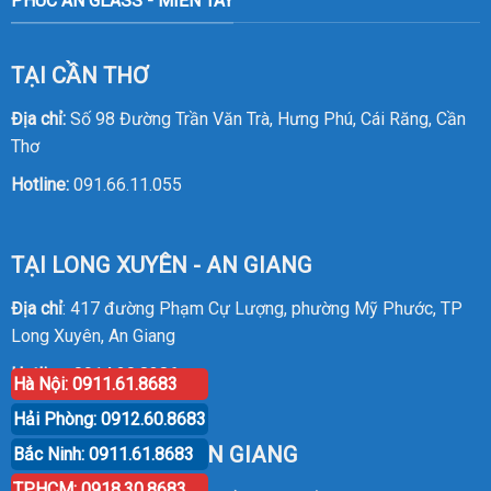
PHÚC AN GLASS - MIỀN TÂY
TẠI CẦN THƠ
Địa chỉ:
Số 98 Đường Trần Văn Trà, Hưng Phú, Cái Răng, Cần
Thơ
Hotline:
091.66.11.055
TẠI LONG XUYÊN - AN GIANG
Địa chỉ
: 417 đường Phạm Cự Lượng, phường Mỹ Phước, TP
Long Xuyên, An Giang
Hotline
:
0914.20.8386
Hà Nội: 0911.61.8683
Hải Phòng: 0912.60.8683
TẠI RẠCH GIÁ - KIÊN GIANG
Bắc Ninh: 0911.61.8683
TPHCM: 0918.30.8683