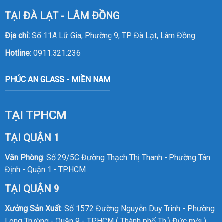
TẠI ĐÀ LẠT - LÂM ĐỒNG
Địa chỉ:
Số 11A Lữ Gia, Phường 9, TP Đà Lạt, Lâm Đồng
Hotline
:
0911.321.236
PHÚC AN GLASS - MIỀN NAM
TẠI TPHCM
TẠI QUẬN 1
Văn Phòng
: Số 29/5C Đường Thạch Thị Thanh - Phường Tân
Định - Quận 1 - TP.HCM
TẠI QUẬN 9
Xưởng Sản Xuất
: Số 1572 Đường Nguyễn Duy Trinh - Phường
Long Trường - Quận 9 - TPHCM ( Thành phố Thủ Đức mới )