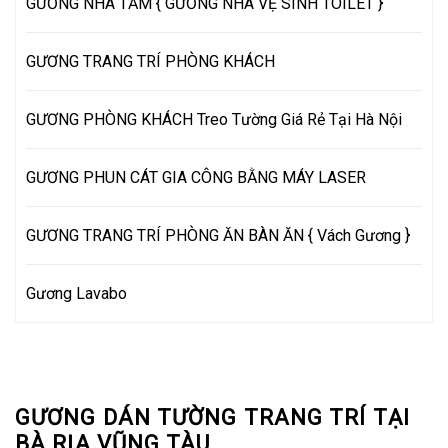
GƯƠNG NHÀ TẮM { GƯƠNG NHÀ VỆ SINH TOILET }
GƯƠNG TRANG TRÍ PHÒNG KHÁCH
GƯƠNG PHÒNG KHÁCH Treo Tường Giá Rẻ Tại Hà Nội
GƯƠNG PHUN CÁT GIA CÔNG BẰNG MÁY LASER
GƯƠNG TRANG TRÍ PHÒNG ĂN BÀN ĂN { Vách Gương }
Gương Lavabo
GƯƠNG DÁN TƯỜNG TRANG TRÍ TẠI
BÀ RỊA VŨNG TÀU